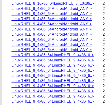
LinuxRHEL_8_10x86_64LinuxRHEL_8_10x86..>
2
LinuxRHEL_9_4x86_64AndroidAndroid_ANY..>
2
LinuxRHEL_9_4x86_64AndroidAndroid_ANY..>
2
LinuxRHEL_9_4x86_64AndroidAndroid_ANY..>
2
LinuxRHEL_9_4x86_64AndroidAndroid_ANY..>
2
LinuxRHEL_9_4x86_64AndroidAndroid_ANY..>
2
LinuxRHEL_9_4x86_64AndroidAndroid_ANY..>
2
LinuxRHEL_9_4x86_64AndroidAndroid_ANY..>
2
LinuxRHEL_9_4x86_64AndroidAndroid_ANY..>
2
LinuxRHEL_9_4x86_64AndroidAndroid_ANY..>
2
LinuxRHEL_9_4x86_64LinuxRHEL_9_4x86_6..>
2
LinuxRHEL_9_4x86_64LinuxRHEL_9_4x86_6..>
2
LinuxRHEL_9_4x86_64LinuxRHEL_9_4x86_6..>
2
LinuxRHEL_9_4x86_64LinuxRHEL_9_4x86_6..>
2
LinuxRHEL_9_4x86_64LinuxRHEL_9_4x86_6..>
2
LinuxRHEL_9_4x86_64LinuxRHEL_9_4x86_6..>
2
LinuxRHEL_9_4x86_64LinuxRHEL_9_4x86_6..>
2
LinuxRHEL_9_4x86_64LinuxRHEL_9_4x86_6..>
2
LinuxRHEL_9_4x86_64LinuxRHEL_9_4x86_6..>
2
LinuxRHEL_9_4x86_64LinuxRHEL_9_4x86_6..>
2