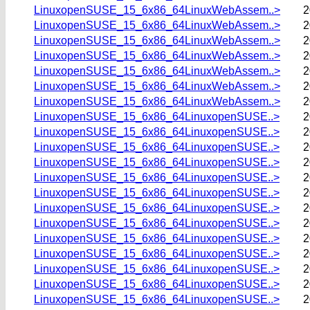
LinuxopenSUSE_15_6x86_64LinuxWebAssem..>
2
LinuxopenSUSE_15_6x86_64LinuxWebAssem..>
2
LinuxopenSUSE_15_6x86_64LinuxWebAssem..>
2
LinuxopenSUSE_15_6x86_64LinuxWebAssem..>
2
LinuxopenSUSE_15_6x86_64LinuxWebAssem..>
2
LinuxopenSUSE_15_6x86_64LinuxWebAssem..>
2
LinuxopenSUSE_15_6x86_64LinuxWebAssem..>
2
LinuxopenSUSE_15_6x86_64LinuxopenSUSE..>
2
LinuxopenSUSE_15_6x86_64LinuxopenSUSE..>
2
LinuxopenSUSE_15_6x86_64LinuxopenSUSE..>
2
LinuxopenSUSE_15_6x86_64LinuxopenSUSE..>
2
LinuxopenSUSE_15_6x86_64LinuxopenSUSE..>
2
LinuxopenSUSE_15_6x86_64LinuxopenSUSE..>
2
LinuxopenSUSE_15_6x86_64LinuxopenSUSE..>
2
LinuxopenSUSE_15_6x86_64LinuxopenSUSE..>
2
LinuxopenSUSE_15_6x86_64LinuxopenSUSE..>
2
LinuxopenSUSE_15_6x86_64LinuxopenSUSE..>
2
LinuxopenSUSE_15_6x86_64LinuxopenSUSE..>
2
LinuxopenSUSE_15_6x86_64LinuxopenSUSE..>
2
LinuxopenSUSE_15_6x86_64LinuxopenSUSE..>
2