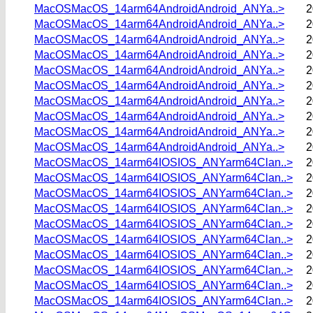
MacOSMacOS_14arm64AndroidAndroid_ANYa..>
2
MacOSMacOS_14arm64AndroidAndroid_ANYa..>
2
MacOSMacOS_14arm64AndroidAndroid_ANYa..>
2
MacOSMacOS_14arm64AndroidAndroid_ANYa..>
2
MacOSMacOS_14arm64AndroidAndroid_ANYa..>
2
MacOSMacOS_14arm64AndroidAndroid_ANYa..>
2
MacOSMacOS_14arm64AndroidAndroid_ANYa..>
2
MacOSMacOS_14arm64AndroidAndroid_ANYa..>
2
MacOSMacOS_14arm64AndroidAndroid_ANYa..>
2
MacOSMacOS_14arm64AndroidAndroid_ANYa..>
2
MacOSMacOS_14arm64IOSIOS_ANYarm64Clan..>
2
MacOSMacOS_14arm64IOSIOS_ANYarm64Clan..>
2
MacOSMacOS_14arm64IOSIOS_ANYarm64Clan..>
2
MacOSMacOS_14arm64IOSIOS_ANYarm64Clan..>
2
MacOSMacOS_14arm64IOSIOS_ANYarm64Clan..>
2
MacOSMacOS_14arm64IOSIOS_ANYarm64Clan..>
2
MacOSMacOS_14arm64IOSIOS_ANYarm64Clan..>
2
MacOSMacOS_14arm64IOSIOS_ANYarm64Clan..>
2
MacOSMacOS_14arm64IOSIOS_ANYarm64Clan..>
2
MacOSMacOS_14arm64IOSIOS_ANYarm64Clan..>
2