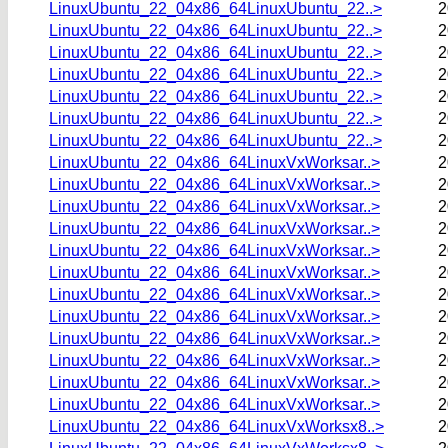
LinuxUbuntu_22_04x86_64LinuxUbuntu_22..>
2
LinuxUbuntu_22_04x86_64LinuxUbuntu_22..>
2
LinuxUbuntu_22_04x86_64LinuxUbuntu_22..>
2
LinuxUbuntu_22_04x86_64LinuxUbuntu_22..>
2
LinuxUbuntu_22_04x86_64LinuxUbuntu_22..>
2
LinuxUbuntu_22_04x86_64LinuxUbuntu_22..>
2
LinuxUbuntu_22_04x86_64LinuxUbuntu_22..>
2
LinuxUbuntu_22_04x86_64LinuxVxWorksar..>
2
LinuxUbuntu_22_04x86_64LinuxVxWorksar..>
2
LinuxUbuntu_22_04x86_64LinuxVxWorksar..>
2
LinuxUbuntu_22_04x86_64LinuxVxWorksar..>
2
LinuxUbuntu_22_04x86_64LinuxVxWorksar..>
2
LinuxUbuntu_22_04x86_64LinuxVxWorksar..>
2
LinuxUbuntu_22_04x86_64LinuxVxWorksar..>
2
LinuxUbuntu_22_04x86_64LinuxVxWorksar..>
2
LinuxUbuntu_22_04x86_64LinuxVxWorksar..>
2
LinuxUbuntu_22_04x86_64LinuxVxWorksar..>
2
LinuxUbuntu_22_04x86_64LinuxVxWorksar..>
2
LinuxUbuntu_22_04x86_64LinuxVxWorksar..>
2
LinuxUbuntu_22_04x86_64LinuxVxWorksx8..>
2