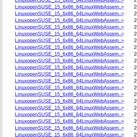
LinuxopenSUSE_15_6x86_64LinuxWebAssem..>
2
LinuxopenSUSE_15_6x86_64LinuxWebAssem..>
2
LinuxopenSUSE_15_6x86_64LinuxWebAssem..>
2
LinuxopenSUSE_15_6x86_64LinuxWebAssem..>
2
LinuxopenSUSE_15_6x86_64LinuxWebAssem..>
2
LinuxopenSUSE_15_6x86_64LinuxWebAssem..>
2
LinuxopenSUSE_15_6x86_64LinuxWebAssem..>
2
LinuxopenSUSE_15_6x86_64LinuxWebAssem..>
2
LinuxopenSUSE_15_6x86_64LinuxWebAssem..>
2
LinuxopenSUSE_15_6x86_64LinuxWebAssem..>
2
LinuxopenSUSE_15_6x86_64LinuxWebAssem..>
2
LinuxopenSUSE_15_6x86_64LinuxWebAssem..>
2
LinuxopenSUSE_15_6x86_64LinuxWebAssem..>
2
LinuxopenSUSE_15_6x86_64LinuxWebAssem..>
2
LinuxopenSUSE_15_6x86_64LinuxWebAssem..>
2
LinuxopenSUSE_15_6x86_64LinuxWebAssem..>
2
LinuxopenSUSE_15_6x86_64LinuxWebAssem..>
2
LinuxopenSUSE_15_6x86_64LinuxWebAssem..>
2
LinuxopenSUSE_15_6x86_64LinuxWebAssem..>
2
LinuxopenSUSE_15_6x86_64LinuxWebAssem..>
2
LinuxopenSUSE_15_6x86_64LinuxWebAssem..>
2