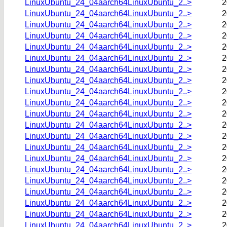
LinuxUbuntu_24_04aarch64LinuxUbuntu_2..>
2
LinuxUbuntu_24_04aarch64LinuxUbuntu_2..>
2
LinuxUbuntu_24_04aarch64LinuxUbuntu_2..>
2
LinuxUbuntu_24_04aarch64LinuxUbuntu_2..>
2
LinuxUbuntu_24_04aarch64LinuxUbuntu_2..>
2
LinuxUbuntu_24_04aarch64LinuxUbuntu_2..>
2
LinuxUbuntu_24_04aarch64LinuxUbuntu_2..>
2
LinuxUbuntu_24_04aarch64LinuxUbuntu_2..>
2
LinuxUbuntu_24_04aarch64LinuxUbuntu_2..>
2
LinuxUbuntu_24_04aarch64LinuxUbuntu_2..>
2
LinuxUbuntu_24_04aarch64LinuxUbuntu_2..>
2
LinuxUbuntu_24_04aarch64LinuxUbuntu_2..>
2
LinuxUbuntu_24_04aarch64LinuxUbuntu_2..>
2
LinuxUbuntu_24_04aarch64LinuxUbuntu_2..>
2
LinuxUbuntu_24_04aarch64LinuxUbuntu_2..>
2
LinuxUbuntu_24_04aarch64LinuxUbuntu_2..>
2
LinuxUbuntu_24_04aarch64LinuxUbuntu_2..>
2
LinuxUbuntu_24_04aarch64LinuxUbuntu_2..>
2
LinuxUbuntu_24_04aarch64LinuxUbuntu_2..>
2
LinuxUbuntu_24_04aarch64LinuxUbuntu_2..>
2
LinuxUbuntu_24_04aarch64LinuxUbuntu_2..>
2