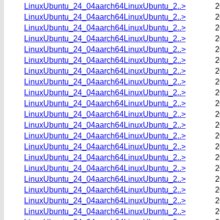
LinuxUbuntu_24_04aarch64LinuxUbuntu_2..>
2
LinuxUbuntu_24_04aarch64LinuxUbuntu_2..>
2
LinuxUbuntu_24_04aarch64LinuxUbuntu_2..>
2
LinuxUbuntu_24_04aarch64LinuxUbuntu_2..>
2
LinuxUbuntu_24_04aarch64LinuxUbuntu_2..>
2
LinuxUbuntu_24_04aarch64LinuxUbuntu_2..>
2
LinuxUbuntu_24_04aarch64LinuxUbuntu_2..>
2
LinuxUbuntu_24_04aarch64LinuxUbuntu_2..>
2
LinuxUbuntu_24_04aarch64LinuxUbuntu_2..>
2
LinuxUbuntu_24_04aarch64LinuxUbuntu_2..>
2
LinuxUbuntu_24_04aarch64LinuxUbuntu_2..>
2
LinuxUbuntu_24_04aarch64LinuxUbuntu_2..>
2
LinuxUbuntu_24_04aarch64LinuxUbuntu_2..>
2
LinuxUbuntu_24_04aarch64LinuxUbuntu_2..>
2
LinuxUbuntu_24_04aarch64LinuxUbuntu_2..>
2
LinuxUbuntu_24_04aarch64LinuxUbuntu_2..>
2
LinuxUbuntu_24_04aarch64LinuxUbuntu_2..>
2
LinuxUbuntu_24_04aarch64LinuxUbuntu_2..>
2
LinuxUbuntu_24_04aarch64LinuxUbuntu_2..>
2
LinuxUbuntu_24_04aarch64LinuxUbuntu_2..>
2