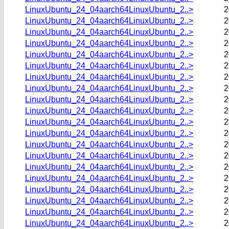
LinuxUbuntu_24_04aarch64LinuxUbuntu_2..>
2
LinuxUbuntu_24_04aarch64LinuxUbuntu_2..>
2
LinuxUbuntu_24_04aarch64LinuxUbuntu_2..>
2
LinuxUbuntu_24_04aarch64LinuxUbuntu_2..>
2
LinuxUbuntu_24_04aarch64LinuxUbuntu_2..>
2
LinuxUbuntu_24_04aarch64LinuxUbuntu_2..>
2
LinuxUbuntu_24_04aarch64LinuxUbuntu_2..>
2
LinuxUbuntu_24_04aarch64LinuxUbuntu_2..>
2
LinuxUbuntu_24_04aarch64LinuxUbuntu_2..>
2
LinuxUbuntu_24_04aarch64LinuxUbuntu_2..>
2
LinuxUbuntu_24_04aarch64LinuxUbuntu_2..>
2
LinuxUbuntu_24_04aarch64LinuxUbuntu_2..>
2
LinuxUbuntu_24_04aarch64LinuxUbuntu_2..>
2
LinuxUbuntu_24_04aarch64LinuxUbuntu_2..>
2
LinuxUbuntu_24_04aarch64LinuxUbuntu_2..>
2
LinuxUbuntu_24_04aarch64LinuxUbuntu_2..>
2
LinuxUbuntu_24_04aarch64LinuxUbuntu_2..>
2
LinuxUbuntu_24_04aarch64LinuxUbuntu_2..>
2
LinuxUbuntu_24_04aarch64LinuxUbuntu_2..>
2
LinuxUbuntu_24_04aarch64LinuxUbuntu_2..>
2